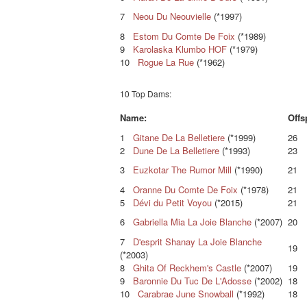
7
Neou Du Neouvielle
(*1997)
8
Estom Du Comte De Foix
(*1989)
9
Karolaska Klumbo HOF
(*1979)
10
Rogue La Rue
(*1962)
10 Top Dams:
Name:
Offs
1
Gitane De La Belletiere
(*1999)
26
2
Dune De La Belletiere
(*1993)
23
3
Euzkotar The Rumor Mill
(*1990)
21
4
Oranne Du Comte De Foix
(*1978)
21
5
Dévi du Petit Voyou
(*2015)
21
6
Gabriella Mia La Joie Blanche
(*2007)
20
7
D'esprit Shanay La Joie Blanche
19
(*2003)
8
Ghita Of Reckhem's Castle
(*2007)
19
9
Baronnie Du Tuc De L'Adosse
(*2002)
18
10
Carabrae June Snowball
(*1992)
18