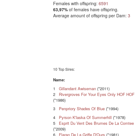
Females with offspring:
6591
63,97%
of females have offspring.
Average amount of offspring per Dam:
3
10 Top Sires:
Name:
1
Gillandant Awiseman
(*2011)
2
Rivergroves For Your Eyes Only HOF HOF
(*1986)
3
Penpriory Shades Of Blue
(*1994)
4
Pyrson K'laska Of Summerhill
(*1978)
5
Esprit Du Vent Des Brumes De La Comtee
(*2009)
6
Flaran De La Griffe D'Ours
(*1981)